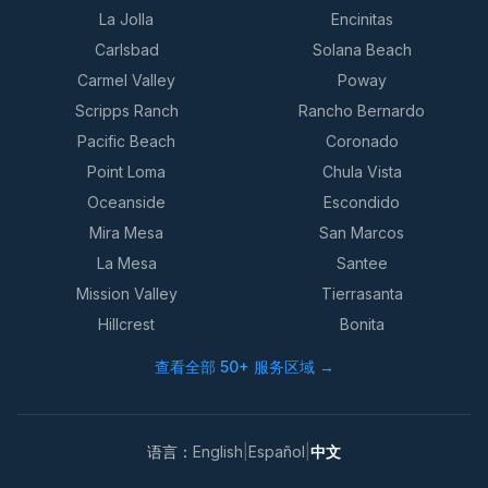
La Jolla
Encinitas
Carlsbad
Solana Beach
Carmel Valley
Poway
Scripps Ranch
Rancho Bernardo
Pacific Beach
Coronado
Point Loma
Chula Vista
Oceanside
Escondido
Mira Mesa
San Marcos
La Mesa
Santee
Mission Valley
Tierrasanta
Hillcrest
Bonita
查看全部 50+ 服务区域 →
语言：
English
|
Español
|
中文