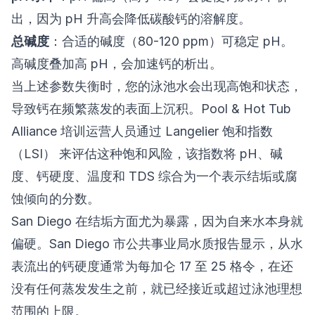
出，因为 pH 升高会降低碳酸钙的溶解度。
总碱度
：合适的碱度（80-120 ppm）可稳定 pH。
高碱度叠加高 pH，会加速钙的析出。
当上述参数失衡时，您的泳池水会出现高饱和状态，
导致钙在频繁蒸发的表面上沉积。
Pool & Hot Tub
Alliance
培训运营人员通过
Langelier 饱和指数
（LSI）
来评估这种饱和风险，该指数将 pH、碱
度、钙硬度、温度和 TDS 综合为一个表示结垢或腐
蚀倾向的分数。
San Diego 在结垢方面尤为暴露，因为自来水本身就
偏硬。
San Diego 市公共事业局水质报告
显示，从水
表流出的
钙硬度
通常为每加仑 17 至 25 格令，在还
没有任何蒸发发生之前，就已经接近或超过泳池理想
范围的上限。