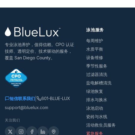
泳池服务
每周维护
专业泳池养护，值得信赖。CPO 认证
水质平衡
技师、透明定价、技术驱动的服务，
设备维修
覆盖 San Diego County。
季节性服务
过滤器清洗
盐电解槽清洗
绿池恢复
|
短信联系我们
601-BLUE-LUX
排水与换水
support@bluelux.com
泳池启动
瓷砖与水线
关注我们
活动救生员服务
紧急服务