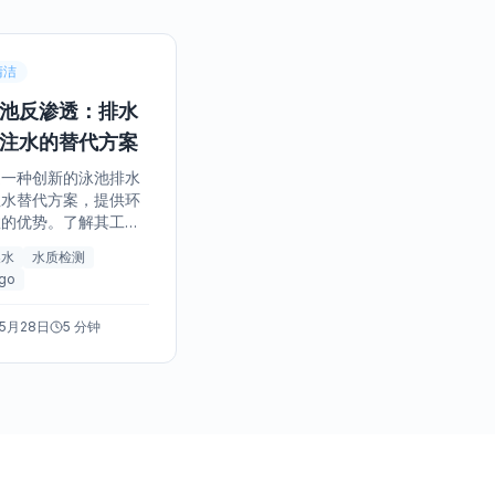
清洁
池反渗透：排水
注水的替代方案
是一种创新的泳池排水
注水替代方案，提供环
效的优势。了解其工作
为何它可能是您 San
换水
水质检测
o 泳池的正确选择。
ego
年5月28日
5 分钟