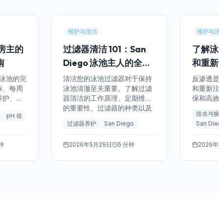
维护与清洁
维护与
o 房主的
过滤器清洁 101：San
了解泳
南
Diego 泳池主人的全面
和重新
指南
o 泳池的完
清洁您的泳池过滤器对于保持
反渗透
标、每周
泳池清澈至关重要。了解过滤
和重新
养护、其
器清洁的工作原理、定期维护
保和高
基线（钙
的重要性、过滤器的种类以及
原理以及
排水与
pH 值
、风
在 San Diego 应避免的常见错
Dieg
过滤器养护
San Diego
San Di
点请专业
误。
钟
2026年5月29日
5 分钟
2026