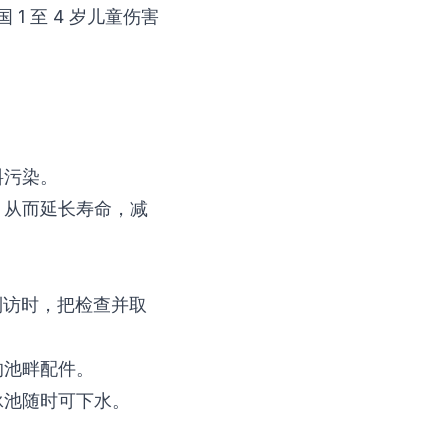
1 至 4 岁儿童伤害
：
料污染。
，从而延长寿命，减
到访时，把检查并取
的池畔配件。
泳池随时可下水。