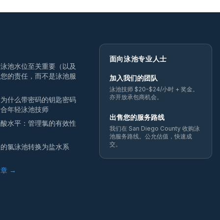
面向泳池专业人士
持泳池水位至关重要（以及
是您的责任，而不是泳池服
加入我们的团队
）
泳池技师 $20-$24/小时 + 奖金。
亦开放承包商机会。
：为什么带密码的钥匙密码
适合年轻泳池技师
出售您的服务路线
尿酸水平：管理氯的有效性
我们在 San Diego County 收购泳
池服务路线。公允估值，快速成
交。
您的氯泳池转换为盐水系
章 →