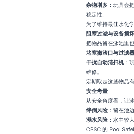
杂物增多
：玩具会
稳定性。
为了维持
最佳水化
阻塞过滤与设备损
把物品留在泳池里
堵塞撇渣口与过滤
干扰自动清扫机
：
维修。
定期取走这些物品
安全考量
从安全角度看，让
绊倒风险
：留在池
溺水风险
：水中较
CPSC 的 Pool Saf