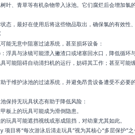
把树叶、青草等有机杂物带入泳池。它们腐烂后会增加氯
学状态
，最好在使用后将这些物品取出，确保氯的有效性、
坏
也可能无意中阻塞过滤系统，甚至损坏设备：
器
：浮具与泳镜可能漂入撇渣口或堵塞回水口，降低循环
玩具可能阻碍自动清扫机的运行，妨碍其工作；甚至可能
有助于维护
泳池的过滤系统
，并避免昂贵设备遭受不必要
泳池保持无玩具状态有助于降低风险：
边甲板上的玩具可能成为滑倒隐患。
大的玩具可能遮挡视线或形成阻挡，对幼童尤其如此。
ely 项目
将“每次游泳后清走玩具”视为其核心“多层保护”