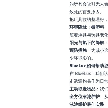
的玩具会吸引无人
致死的首要原因。
把玩具收纳整理好
环境隐忧：微塑料
随着浮具与玩具老
阳光与氯下的降解
预防措施
：为减小
少环境影响。
BlueLux 如何帮助
在
BlueLux
，我们
走遗漏物品作为日
主动取走物品
：我
全方位泳池养护
：
泳池维护最佳实践