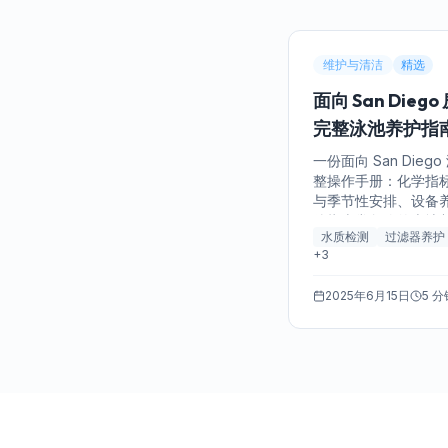
维护与清洁
精选
面向 San Dieg
完整泳池养护指
一份面向 San Dieg
整操作手册：化学指
与季节性安排、设备
他指南常忽略的本地
水质检测
过滤器养护
硬度、夏季氯需求量
+
3
季），以及在哪些节
人员最划算。
2025年6月15日
5 分